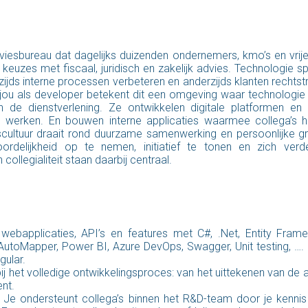
iesbureau dat dagelijks duizenden ondernemers, kmo’s en vrij
keuzes met fiscaal, juridisch en zakelijk advies. Technologie sp
ijds interne processen verbeteren en anderzijds klanten rechts
 jou als developer betekent dit een omgeving waar technologie
n de dienstverlening. Ze ontwikkelen digitale platformen en 
e werken. En bouwen interne applicaties waarmee collega’s h
fscultuur draait rond duurzame samenwerking en persoonlijke g
rdelijkheid op te nemen, initiatief te tonen en zich verd
ollegialiteit staan daarbij centraal.
webapplicaties, API’s en features met C#, .Net, Entity Frame
utoMapper, Power BI, Azure DevOps, Swagger, Unit testing, …. I
gular.
ij het volledige ontwikkelingsproces: van het uittekenen van de a
nt.
 Je ondersteunt collega’s binnen het R&D-team door je kennis 