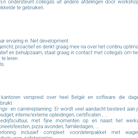
 En ondersteunt collega’s uit andere afdelingen door worksh
wikkelde te gebruiken.
ar ervaring in .Net development.
ericht, proactief en denkt graag mee na over het continu optima
ief en behulpzaam, staat graag in contact met collega’s om h
 te leren.
ls.
kantoren verspreid over heel België en software die dagel
bruikt.
ings- en carrièreplanning. Er wordt veel aandacht besteed aan 
dget, interne/externe opleidingen, certificaten , ….
drijfscultuur, met fijne momenten op en naast het werkvel
oneelsfeesten, pizza avonden, familiedagen, ….
rloning inclusief compleet voordelenpakket met wagen