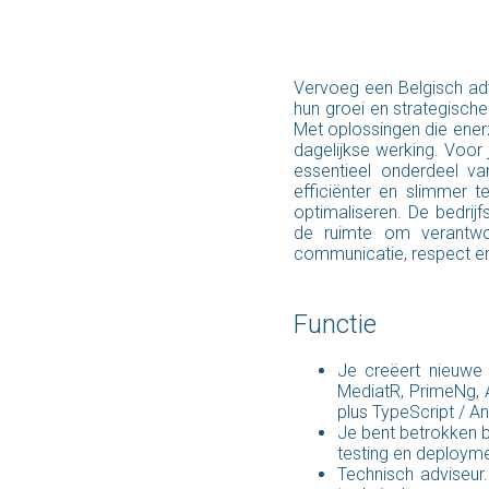
Vervoeg een Belgisch adv
hun groei en strategische 
Met oplossingen die enerz
dagelijkse werking. Voor
essentieel onderdeel va
efficiënter en slimmer t
optimaliseren. De bedrij
de ruimte om verantwoo
communicatie, respect en c
Functie
Je creëert nieuwe 
MediatR, PrimeNg, A
plus TypeScript / An
Je bent betrokken b
testing en deployme
Technisch adviseur.