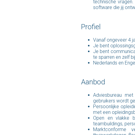
technische vragen.
software die jij ont
Profiel
Vanaf ongeveer 4 ja
Je bent oplossingsg
Je bent communicat
te sparren en zelf bij
Nederlands en Enge
Aanbod
Adviesbureau met 
gebruikers wordt ge
Persoonlijke opleid
met een opleidingsbu
Open en vlakke be
teambuildings, pers
Marktconforme ve