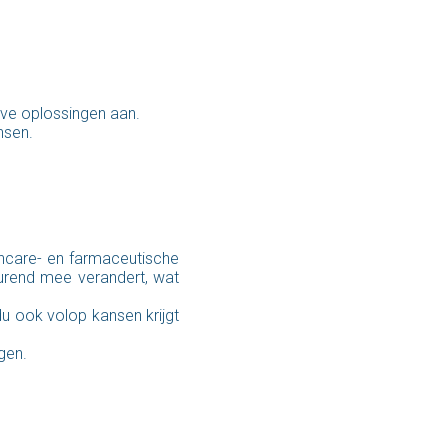
ieve oplossingen aan.
nsen.
hcare- en farmaceutische
durend mee verandert, wat
du ook volop kansen krijgt
gen.