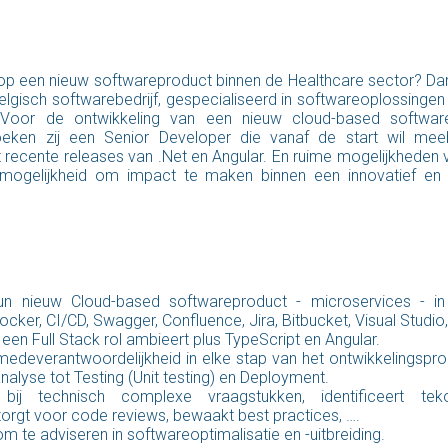
n op een nieuw softwareproduct binnen de Healthcare sector? Da
gisch softwarebedrijf, gespecialiseerd in softwareoplossinge
 Voor de ontwikkeling van een nieuw cloud-based softwar
oeken zij een Senior Developer die vanaf de start wil mee
recente releases van .Net en Angular. En ruime mogelijkheden 
e mogelijkheid om impact te maken binnen een innovatief en 
un nieuw Cloud-based softwareproduct - microservices - in
cker, CI/CD, Swagger, Confluence, Jira, Bitbucket, Visual Stud
je een Full Stack rol ambieert plus TypeScript en Angular.
medeverantwoordelijkheid in elke stap van het ontwikkelingspro
nalyse tot Testing (Unit testing) en Deployment.
 bij technisch complexe vraagstukken, identificeert tek
zorgt voor code reviews, bewaakt best practices, ….
, om te adviseren in softwareoptimalisatie en -uitbreiding.