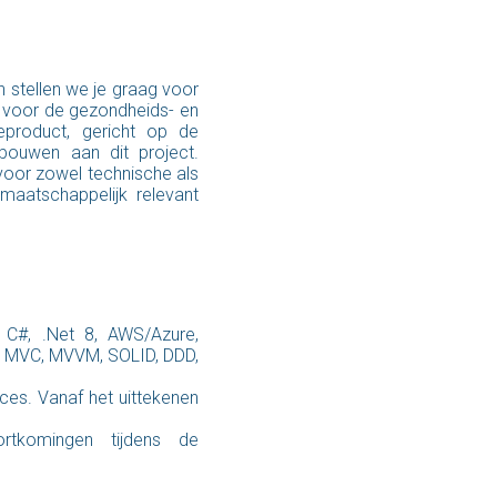
n stellen we je graag voor
n voor de gezondheids- en
eproduct, gericht op de
bouwen aan dit project.
voor zowel technische als
maatschappelijk relevant
 C#, .Net 8, AWS/Azure,
io, MVC, MVVM, SOLID, DDD,
ces. Vanaf het uittekenen
ortkomingen tijdens de