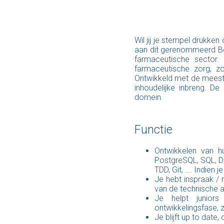
Wil jij je stempel drukke
aan dit gerenommeerd Bel
farmaceutische sector.
farmaceutische zorg, z
Ontwikkeld met de meest 
inhoudelijke inbreng. D
domein.
Functie
Ontwikkelen van h
PostgreSQL, SQL, Do
TDD, Git, …. Indien 
Je hebt inspraak / 
van de technische a
Je helpt juniors
ontwikkelingsfase, 
Je blijft up to date