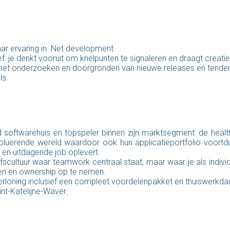
ar ervaring in .Net development.
ef: je denkt vooruit om knelpunten te signaleren en draagt creat
t het onderzoeken en doorgronden van nieuwe releases en tende
ls.
softwarehuis en topspeler binnen zijn marktsegment: de healt
voluerende wereld waardoor ook hun applicatieportfolio voort
 en uitdagende job oplevert.
jfscultuur waar teamwork centraal staat, maar waar je als indivi
men en ownership op te nemen.
rloning inclusief een compleet voordelenpakket en thuiswerkda
nt-Katelijne-Waver.