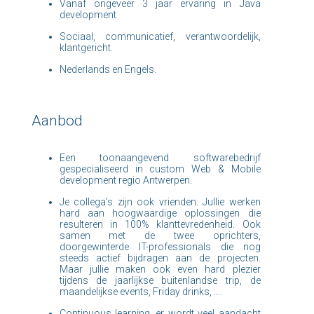
Vanaf ongeveer 3 jaar ervaring in Java
development
Sociaal, communicatief, verantwoordelijk,
klantgericht.
Nederlands en Engels.
Aanbod
Een toonaangevend softwarebedrijf
gespecialiseerd in custom Web & Mobile
development regio Antwerpen.
Je collega’s zijn ook vrienden. Jullie werken
hard aan hoogwaardige oplossingen die
resulteren in 100% klanttevredenheid. Ook
samen met de twee oprichters,
doorgewinterde IT-professionals die nog
steeds actief bijdragen aan de projecten.
Maar jullie maken ook even hard plezier
tijdens de jaarlijkse buitenlandse trip, de
maandelijkse events, Friday drinks, ….
Continuous learning, er wordt veel aandacht