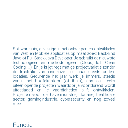
Softwarehuis, gevestigd in het ontwerpen en ontwikkelen
van Web en Mobiele applicaties op maat zoekt Back-End
Java of Full Stack Java Developer. Je gebruikt de nieuwste
technologieën en methodologieën (Cloud, IoT, Clean
Coding, …). En je krijgt regelmatige projectvariatie zonder
de frustratie van eindeloze files naar steeds andere
locaties. Gedurende het jaar werk je immers, steeds
vanuit het hoofdkantoor (of thuis), aan een reeks
uiteenlopende projecten waardoor je voortdurend wordt
uitgedaagd en je vaardigheden blijft ontwikkelen.
Projecten voor de havenindustrie, douane, healthcare
sector, gamingindustrie, cybersecurity en nog zoveel
meer.
Functie