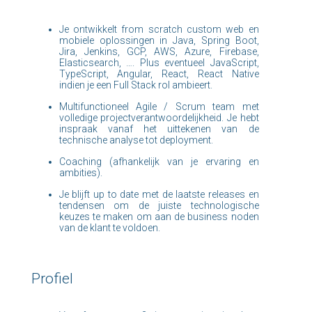
Je ontwikkelt from scratch custom web en
mobiele oplossingen in Java, Spring Boot,
Jira, Jenkins, GCP, AWS, Azure, Firebase,
Elasticsearch, …. Plus eventueel JavaScript,
TypeScript, Angular, React, React Native
indien je een Full Stack rol ambieert.
Multifunctioneel Agile / Scrum team met
volledige projectverantwoordelijkheid. Je hebt
inspraak vanaf het uittekenen van de
technische analyse tot deployment.
Coaching (afhankelijk van je ervaring en
ambities).
Je blijft up to date met de laatste releases en
tendensen om de juiste technologische
keuzes te maken om aan de business noden
van de klant te voldoen.
Profiel